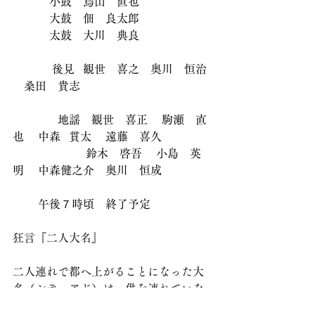
             小鼓　鳥山　直也 
             大鼓　佃　良太郎 
             太鼓　大川　典良 
              後見   観世　喜之　奥川　恒治 
　桑田　貴志 
　　　　地謡　観世　喜正 　駒瀬　直
也 　中森   貫太　 遠藤　喜久 　
                          鈴木　啓吾 　小島　英
明 　中森健之介　奥川　恒成
         午後７時頃　終了予定 
狂言『二人大名』
二人連れで都へ上がることになった大
名（シテ・アド）は、供を連れていな
かったために通りがかった男（アド）