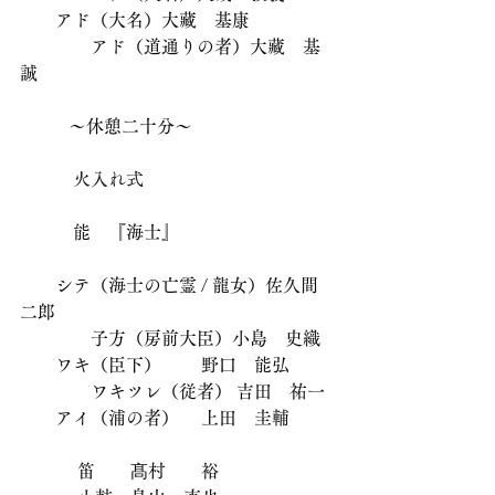
        アド（大名）大藏　基康
　　　　アド（道通りの者）大藏　基
誠
           ～休憩二十分～ 
　　　火入れ式
            能　『海士』 
        シテ（海士の亡霊 / 龍女）佐久間
二郎
　　　　子方（房前大臣）小島　史織 
        ワキ（臣下）　　 野口　能弘 
　　　　ワキツレ（従者） 吉田　祐一 
        アイ（浦の者）     上田　圭輔 
             笛　　髙村　　裕 