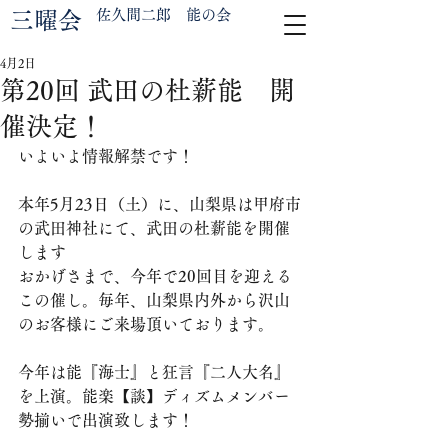
佐久間二郎 能の会
三曜会
4月2日
第20回 武田の杜薪能 開
催決定！
いよいよ情報解禁です！
本年5月23日（土）に、山梨県は甲府市
の武田神社にて、武田の杜薪能を開催
します
おかげさまで、今年で20回目を迎える
この催し。毎年、山梨県内外から沢山
のお客様にご来場頂いております。
今年は能『海士』と狂言『二人大名』
を上演。能楽【談】ディズムメンバー
勢揃いで出演致します！