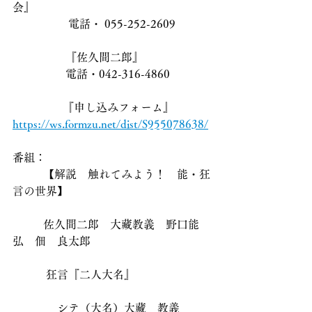
会』　 
                    電話・ 055-252-2609 
                   『佐久間二郎』 
                   電話・042-316-4860　
　　　　  『申し込みフォーム』
https://ws.formzu.net/dist/S955078638/
番組： 
           【解説　触れてみよう！　能・狂
言の世界】　　
           佐久間二郎　大藏教義　野口能
弘　佃　良太郎　 
　　    狂言『二人大名』 
　　　　シテ（大名）大藏　教義 