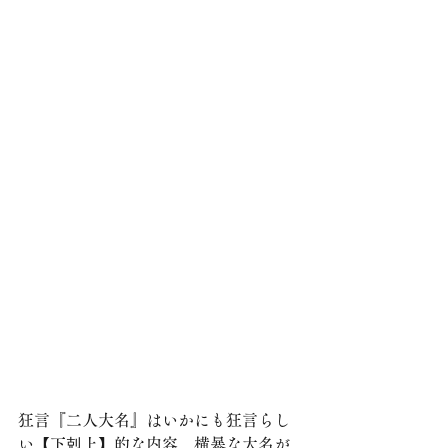
狂言『二人大名』はいかにも狂言らし
い【下剋上】的な内容。横暴な大名が